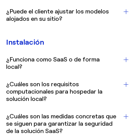
límite.
lotes de 30 archivos (solo voz).
El sistema admite solicitudes
¿Puede el cliente ajustar los modelos
simultáneas, lo que permite un máximo
alojados en su sitio?
de 10 solicitudes simultáneas por usuario.
No, no ofrecemos un servicio de ajuste de
nuestros modelos en el sitio del cliente.
Instalación
¿Funciona como SaaS o de forma
local?
Ofrecemos soluciones SaaS y locales.
¿Cuáles son los requisitos
computacionales para hospedar la
solución local?
Sistema operativo: Linux (Ubuntu
¿Cuáles son las medidas concretas que
20.04 o posterior)
se siguen para garantizar la seguridad
Procesador: Intel Xeon Gold 6226R o
de la solución SaaS?